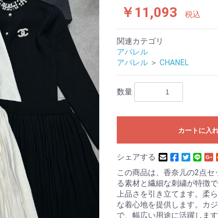
￥11,093
税込
関連カテゴリ
アパレル
アパレル
＞
CHANEL
数量
カートに入
シェアする
この商品は、香奈儿の2点セ
る素材と繊細な刺繍が特徴で
上品さを引き立てます。柔ら
な着心地を提供します。カジ
で、幅広い用途に活躍します