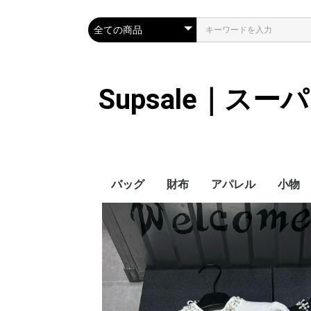
Supsale｜ス
バッグ
財布
アパレル
小物
Hermes
LOUIS VUITTON
Chanel
Loewe
Celine
Dior
Gucci
Fendi
Prada
Balenciaga
MiuMiu
HERMES
CHANEL
LOUIS VUITTON
Celine
YSL
Miu Miu
Prada
Gucci
Fendi
ハイブランド
Supreme
Miu Miu
アウター
LOUIS VUITTON
MONCLER
Adidas
THE NORTH FACE
CHANEL
𝗖𝗔𝗡𝗔𝗗𝗔 𝗚𝗢𝗢𝗦𝗘
DIOR
GUCCI
VERSACE
BALENCIAGA
FENDI
子供服切れ
ぼうし
ネクタ
ハンカ
スマホ
サング
アクセ
マフラ
傘
バッグ
バッグ
カード
キーケ
時計
ヘアア
ア
ス