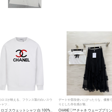
elのロゴが映える、フランス製の白いスウ
デートや普段使いにぴったりな、優雅
ャツ...
りとした存在感が魅...
chanel ロゴ スウェットシャツ 白 100%コットン フランス製