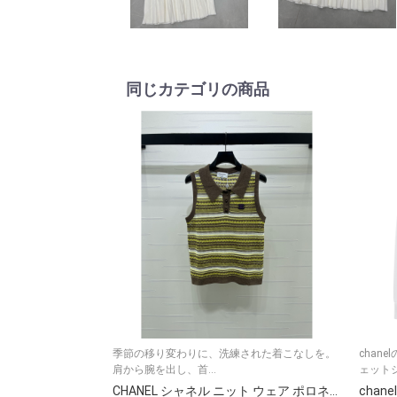
同じカテゴリの商品
季節の移り変わりに、洗練された着こなしを。
chan
肩から腕を出し、首...
ェットシ
CHANEL シャネル ニット ウェア ポロネック バストップ バイカラー レースプリント ブラウン ネイビー