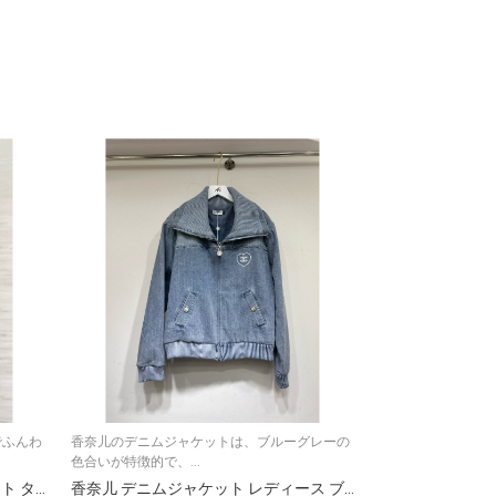
でふんわ
香奈儿のデニムジャケットは、ブルーグレーの
夏のディナーから
色合いが特徴的で、...
な1枚が心地よく身..
CHANE♡²⁶ チャネ ウェーブプリント タフタスカート レディース ポイント柄 レース レイヤード ブラック
香奈儿 デニムジャケット レディース ブルーグレー ハート刺繍 1色