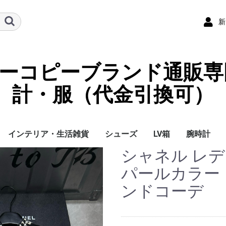
新
ーパーコピーブランド通販専
計・服（代金引換可）
インテリア・生活雑貨
シューズ
LV箱
腕時計
シャネル レデ
イ
チ
ケース
ラス・アイウェ
サリー
ー/スカーフ
チャーム
ストラップ
（コイン）ケー
ース
クセサリー
寝具
ブランケット
カーペット絨毯
クッションカバー/ク
小物入れ収納ボックス
バスタオル
QRコード
LOUIS VUITTON
CHANEL
HERMES
GUCCI
DIOR
FENDI
LINEID：0109shop
レディース/女性用
メンズ/男性用
Gucci
Chanel
Omega
Rolex
Cartier
Chanel
パールカラー
ッション
ンドコーデ