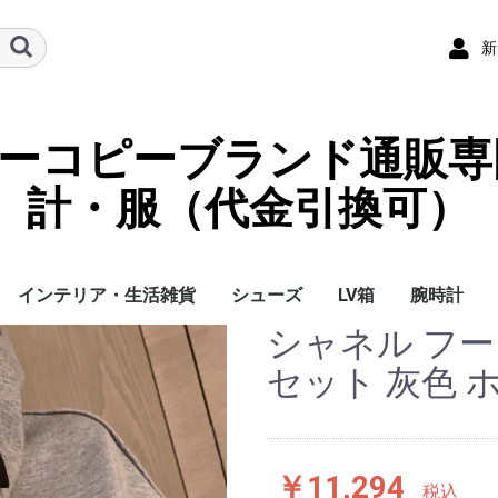
新
ーパーコピーブランド通販専
計・服（代金引換可）
インテリア・生活雑貨
シューズ
LV箱
腕時計
シャネル フー
イ
チ
ケース
ラス・アイウェ
サリー
ー/スカーフ
チャーム
ストラップ
（コイン）ケー
ース
クセサリー
寝具
ブランケット
カーペット絨毯
クッションカバー/ク
小物入れ収納ボックス
バスタオル
QRコード
LOUIS VUITTON
CHANEL
HERMES
GUCCI
DIOR
FENDI
LINEID：0109shop
レディース/女性用
メンズ/男性用
Gucci
Chanel
Omega
Rolex
Cartier
Chanel
セット 灰色 
ッション
￥11,294
税込