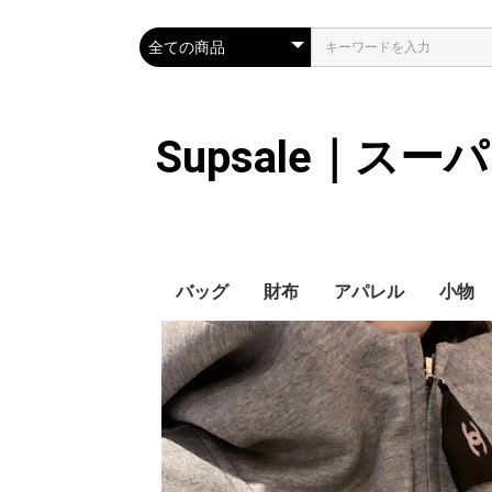
Supsale｜ス
バッグ
財布
アパレル
小物
Hermes
LOUIS VUITTON
Chanel
Loewe
Celine
Dior
Gucci
Fendi
Prada
Balenciaga
MiuMiu
HERMES
CHANEL
LOUIS VUITTON
Celine
YSL
Miu Miu
Prada
Gucci
Fendi
ハイブランド
Supreme
Miu Miu
アウター
LOUIS VUITTON
MONCLER
Adidas
THE NORTH FACE
CHANEL
𝗖𝗔𝗡𝗔𝗗𝗔 𝗚𝗢𝗢𝗦𝗘
DIOR
GUCCI
VERSACE
BALENCIAGA
FENDI
子供服切れ
ぼうし
ネクタ
ハンカ
スマホ
サング
アクセ
マフラ
傘
バッグ
バッグ
カード
キーケ
時計
ヘアア
ア
ス