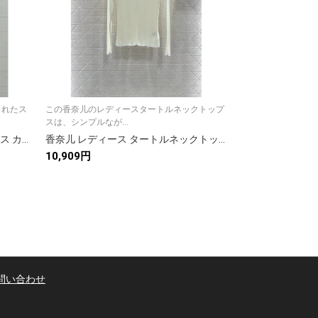
されたス
この香奈儿のレディースタートルネックトップ
ワンピースとして
スは、シンプルなが...
る、洗練されたロン.
CHANEL シャネル ニット レディース カーディガン 撞色ストライプ ブラック ホワイト 全2色
香奈儿 レディース タートルネックトップス 1色入 ファッションアイテム
10,909円
17,712円
問い合わせ