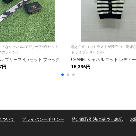
ントなシャネルのブリーフ4点セット。
黒と白のコントラストが際立つ、洗練
のラインナ...
トライプデザインの...
シャネル ブリーフ 4点セット ブラック ラインナップ 3色入
67円
15,336円
について
プライバシーポリシー
特定商取引法に基づく表記
お