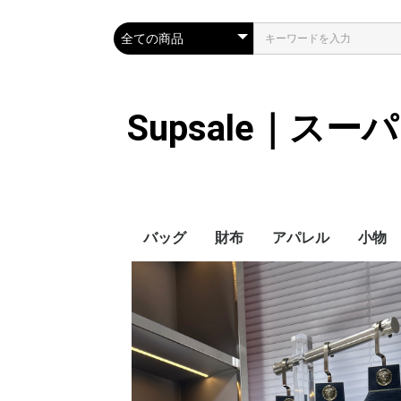
Supsale｜ス
バッグ
財布
アパレル
小物
Hermes
LOUIS VUITTON
Chanel
Loewe
Celine
Dior
Gucci
Fendi
Prada
Balenciaga
MiuMiu
HERMES
CHANEL
LOUIS VUITTON
Celine
YSL
Miu Miu
Prada
Gucci
Fendi
ハイブランド
Supreme
Miu Miu
アウター
LOUIS VUITTON
MONCLER
Adidas
THE NORTH FACE
CHANEL
𝗖𝗔𝗡𝗔𝗗𝗔 𝗚𝗢𝗢𝗦𝗘
DIOR
GUCCI
VERSACE
BALENCIAGA
FENDI
子供服切れ
ぼうし
ネクタ
ハンカ
スマホ
サング
アクセ
マフラ
傘
バッグ
バッグ
カード
キーケ
時計
ヘアア
ア
ス