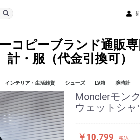
新
ーパーコピーブランド通販専
計・服（代金引換可）
インテリア・生活雑貨
シューズ
LV箱
腕時計
Monclerモ
イ
チ
ケース
ラス・アイウェ
サリー
ー/スカーフ
チャーム
ストラップ
（コイン）ケー
ース
クセサリー
寝具
ブランケット
カーペット絨毯
クッションカバー/ク
小物入れ収納ボックス
バスタオル
QRコード
LOUIS VUITTON
CHANEL
HERMES
GUCCI
DIOR
FENDI
LINEID：0109shop
レディース/女性用
メンズ/男性用
Gucci
Chanel
Omega
Rolex
Cartier
Chanel
ウェットシャツ 
ッション
￥10,799
税込