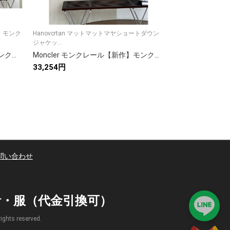
 モンク
Hanovcrtan マットマットマヤショートダウン
安心の質感と確かな
ジャケッ...
てくれ一枚です...
Moncler モンクレール【新作】モンクレール ダウンジャケット レディース✨ 秋冬必須🎀 高級素材🦢 暖か軽量🥰 4点画像
Moncler モンクレール【新作】モンクレール ダウンジャケット レディース✨ 秋冬必須アイテム🕊️ 高級素材☁️ 暖かさ抜群⭐️
33,254円
7,884円
問い合わせ
時計・服（代金引換可）
s reserved.