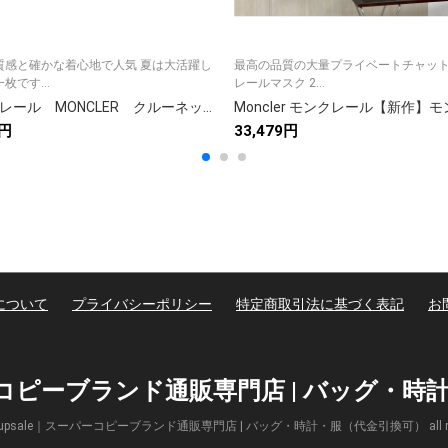
質感と確かな着心地で人気 夏は大活躍し
最高の品質の大量プライベートチャット
枚です...
レールマスク 2...
モンクレール MONCLER クルーネックシャツ 男性シャツ プリントシャツ BLACK WHITE
8円
33,479円
について
プライバシーポリシー
特定商取引法に基づく表記
お
パーコピーブランド通販専門店 | バッグ・
(c) Supsale｜スーパーコピーブランド通販専門店 | バッグ・時計・服（代金引換可） all right