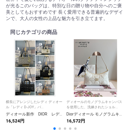
が光るこのバッグは、特別な日の贈り物や自分へのご褒
美としてもおすすめです 長く愛用できる普遍的なデザイ
ンで、大人の女性の上品な魅力を引き立てます。
同じカテゴリの商品
横長にアレンジしたレディ ディオー
ディオールのモノグラムキャンバス
ル「レディ D-JOY」バ...
を使用した、洗練されたショル...
ディオール新作 DIOR レディ ディオール ショルダーバッグ レディ D-JOY レザー 5色
Diorディオール モノグラムキャンバス 上品なショルダーバッグ レディース向けギフトに最適
16,524円
16,572円
1