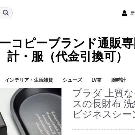
新
ーパーコピーブランド通販専
計・服（代金引換可）
インテリア・生活雑貨
シューズ
LV箱
腕時計
プラダ 上質
イ
チ
ケース
ラス・アイウェ
サリー
ー/スカーフ
チャーム
ストラップ
（コイン）ケー
ース
クセサリー
寝具
ブランケット
カーペット絨毯
クッションカバー/ク
小物入れ収納ボックス
バスタオル
QRコード
LOUIS VUITTON
CHANEL
HERMES
GUCCI
DIOR
FENDI
LINEID：0109shop
レディース/女性用
メンズ/男性用
Gucci
Chanel
Omega
Rolex
Cartier
Chanel
スの長財布 
ッション
ビジネスシー