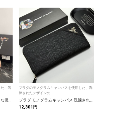
した、気
プラダのモノグラムキャンバスを使用した、洗
プラダのモノグラ
練されたデザインの...
品あふれる長財布で.
プラダ モノグラムキャンバス 上品な長財布 レディース ギフトにも最適な洗練デザイン
プラダ モノグラムキャンバス 洗練された長財布 レディースギフトに最適な上品なデザイン
12,301円
10,800円