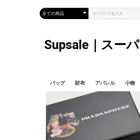
Supsale｜ス
バッグ
財布
アパレル
小物
Hermes
LOUIS VUITTON
Chanel
Loewe
Celine
Dior
Gucci
Fendi
Prada
Balenciaga
MiuMiu
HERMES
CHANEL
LOUIS VUITTON
Celine
YSL
Miu Miu
Prada
Gucci
Fendi
ハイブランド
Supreme
Miu Miu
アウター
LOUIS VUITTON
MONCLER
Adidas
THE NORTH FACE
CHANEL
𝗖𝗔𝗡𝗔𝗗𝗔 𝗚𝗢𝗢𝗦𝗘
DIOR
GUCCI
VERSACE
BALENCIAGA
FENDI
子供服切れ
ぼうし
ネクタ
ハンカ
スマホ
サング
アクセ
マフラ
傘
バッグ
バッグ
カード
キーケ
時計
ヘアア
ア
ス