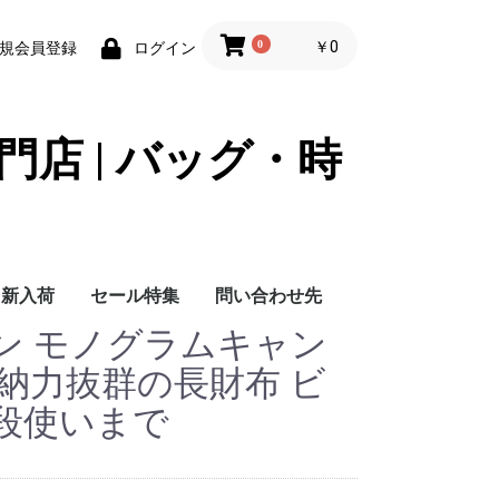
0
￥0
規会員登録
ログイン
門店 | バッグ・時
新入荷
セール特集
問い合わせ先
ン モノグラムキャン
問い合わせ先
納力抜群の長財布 ビ
段使いまで