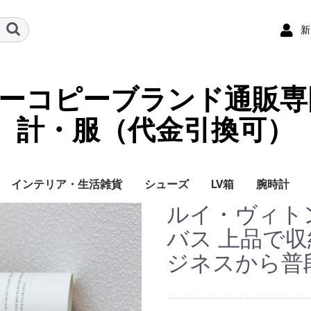
新
ーパーコピーブランド通販専
計・服（代金引換可）
インテリア・生活雑貨
シューズ
LV箱
腕時計
ルイ・ヴィト
イ
チ
ケース
ラス・アイウェ
サリー
ー/スカーフ
チャーム
ストラップ
（コイン）ケー
ース
クセサリー
寝具
ブランケット
カーペット絨毯
クッションカバー/ク
小物入れ収納ボックス
バスタオル
QRコード
LOUIS VUITTON
CHANEL
HERMES
GUCCI
DIOR
FENDI
LINEID：0109shop
レディース/女性用
メンズ/男性用
Gucci
Chanel
Omega
Rolex
Cartier
Chanel
バス 上品で収
ッション
ジネスから普