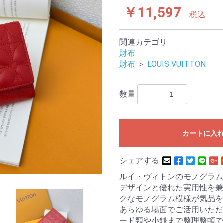
￥11,597
税込
関連カテゴリ
財布
財布
＞
LOUIS VUITTON
数量
カートに入
シェアする
ルイ・ヴィトンのモノグラム
デザインと優れた実用性を兼
クなモノグラム模様が気品を
あらゆる場面でご活用いただ
ード類や小銭まで整理整頓で