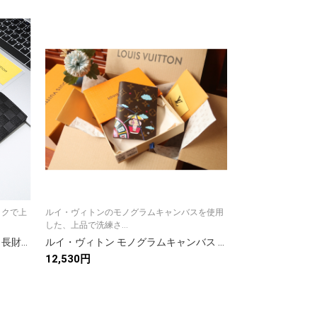
ックで上
ルイ・ヴィトンのモノグラムキャンバスを使用
ルイ・ヴィトンの
した、上品で洗練さ...
した、上品でクラシ.
ルイヴィトン（LOUIS VUITTON） 長財布 モノグラム コインポケット付 クラシックなデザインで上品な高級感を
ルイ・ヴィトン モノグラムキャンバス 上品な長財布 レディースのギフトに最適な一品
12,530円
11,823円