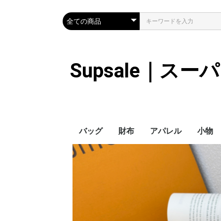
Supsale｜ス
バッグ
財布
アパレル
小物
Hermes
LOUIS VUITTON
Chanel
Loewe
Celine
Dior
Gucci
Fendi
Prada
Balenciaga
MiuMiu
HERMES
CHANEL
LOUIS VUITTON
Celine
YSL
Miu Miu
Prada
Gucci
Fendi
ハイブランド
Supreme
Miu Miu
アウター
LOUIS VUITTON
MONCLER
Adidas
THE NORTH FACE
CHANEL
𝗖𝗔𝗡𝗔𝗗𝗔 𝗚𝗢𝗢𝗦𝗘
DIOR
GUCCI
VERSACE
BALENCIAGA
FENDI
子供服切れ
ぼうし
ネクタ
ハンカ
スマホ
サング
アクセ
マフラ
傘
バッグ
バッグ
カード
キーケ
時計
手袋
ヘアア
ア
ス