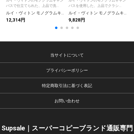
ルイ・ヴィトンのモノグラムキャン
ルイ・ヴィトンのモノグラムキャン
バスで仕立てられた、上品で洗...
バスを使用した、上品でクラシ...
ルイ・ヴィトン モノグラムキャンバス 上品な長財布 レディース人気モデル ギフトにも最適
ルイ・ヴィトン モノグラムキャンバス 上品な財布 レディース ギフトにも最適な定番モデル
12,314円
9,828円
9
当サイトについて
プライバシーポリシー
特定商取引法に基づく表記
お問い合わせ
Supsale｜スーパーコピーブランド通販専門