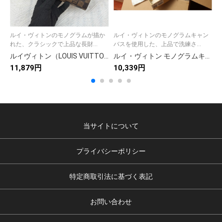
ルイ・ヴィトンのモノグラムが描か
ルイ・ヴィトンのモノグラムキャン
れた、クラシックで上品な長財...
バスを使用した、上品で洗練さ...
ルイヴィトン（LOUIS VUITTON） 長財布 モノグラム クラシックなデザイン 上質なレザー 上品で高級感あふれる逸品
ルイ・ヴィトン モノグラムキャンバス 上品な長財布 レディースのギフトや普段使いに最適な定番モデル
11,879円
10,339円
9
当サイトについて
プライバシーポリシー
特定商取引法に基づく表記
お問い合わせ