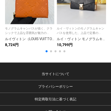
モノグラムキャンバスが描く、クラ
ルイ・ヴィトンのモノグラムキャン
シックで上品な雰囲気が魅力の...
バスを使用した、上品で定番の...
ルイヴィトン（LOUIS VUITTON） 長財布 モノグラム クラシックなデザイン 上品で高級感あふれる逸品です
ルイ・ヴィトン モノグラムキャンバス 上品な長財布 レディース ギフトにも最適な定番モデル
8,724円
10,799円
1
当サイトについて
プライバシーポリシー
特定商取引法に基づく表記