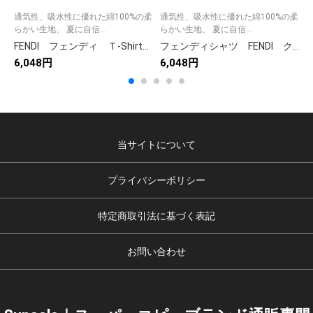
通気性、吸水性に優れた綿100%の柔
通気性、吸水性に優れた綿100%の柔
らかい生地、 夏に自信...
らかい生地、 夏に自信...
ら
FENDI フェンディ Ｔ-Shirt クルーネックシャツ 刺繍 シャツ 半袖シャツ メンズ レディース 2色
フェンディシャツ FENDI クルーネックシャツ FENDIROMAシャツ 半袖シャツ Ｔ-Shirt 2色 男女兼用 ブラック ホワイト
6,048円
6,048円
6
当サイトについて
プライバシーポリシー
特定商取引法に基づく表記
お問い合わせ