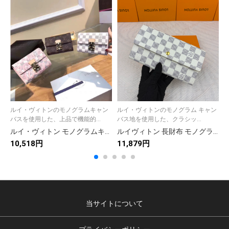
ルイ・ヴィトンのモノグラムキャン
ルイ・ヴィトンのモノグラム キャン
バスを使用した、上品で機能的...
バス地を使用した、クラシッ...
ルイ・ヴィトン モノグラムキャンバス 上品な長財布 レディース人気モデル ギフトにも最適
ルイヴィトン 長財布 モノグラム キャンバス地 クラシックで上質な仕様 上品な高級感あふれる逸品です
10,518円
11,879円
9
当サイトについて