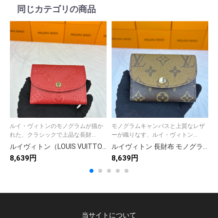
同じカテゴリの商品
ルイ・ヴィトンのモノグラムが描か
モノグラムキャンバスと上質なレザ
れた、クラシックで上品な長財...
ーが織りなす、ルイ・ヴィトン...
ルイヴィトン（LOUIS VUITTON） 長財布 モノグラム コインホール付き クラシックなデザイン 上品で高級感のある逸品です
ルイヴィトン 長財布 モノグラム コインケース付き クラシックなデザイン 上質なレザー 高級感あふれる美品
8,639円
8,639円
1
当サイトについて