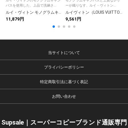
ルイ・ヴィトンのモノグラムキャン
モノグラムキャンバスと上質なレザ
バスを使用した、上品で洗練さ...
ーが織りなす、ルイ・ヴィトン...
ルイ・ヴィトン モノグラムキャンバス 上品な長財布 レディース人気モデル ギフトにも最適
ルイヴィトン（LOUIS VUITTON） 長財布 モノグラム クラシックなデザイン 上質なレザー 上品で高級感あふれる逸品です
11,879円
9,561円
9
当サイトについて
プライバシーポリシー
特定商取引法に基づく表記
お問い合わせ
Supsale｜スーパーコピーブランド通販専門