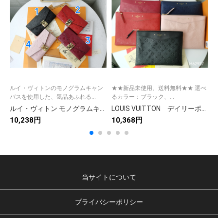
ルイ・ヴィトンのモノグラムキャン
★★新品未使用、送料無料★★ 選べ
バスを使用した、気品あふれる...
るカラー：ブラック、...
ルイ・ヴィトン モノグラムキャンバス 上品な長財布 レディースへのギフトに最適な定番モデル
LOUIS VUITTON デイリーポーチ大人気 ルイヴィトン クラッチバッグ モノグラム アンプラント ビジネスをオシャレに
10,238円
10,368円
9
当サイトについて
プライバシーポリシー