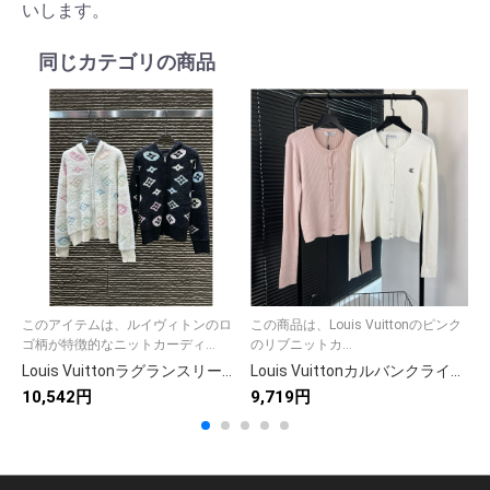
いします。
同じカテゴリの商品
このアイテムは、ルイヴィトンのロ
この商品は、Louis Vuittonのピンク
こ
ゴ柄が特徴的なニットカーディ...
のリブニットカ...
ト
Louis Vuittonラグランスリーブのルイヴィトン ファー素材 フルジップカーディガン 2色展開
Louis Vuittonカルバンクライン レディースニットカーデ 2色入 おしゃれ 秋冬 新作
10,542円
9,719円
1