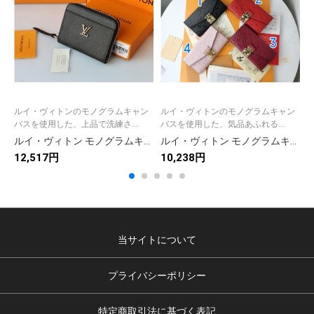
ルイ・ヴィトンのモノグラムキャン
ルイ・ヴィトンのモノグラムキャン
バスを使用した、上品で洗練さ...
バスを使用した、気品あふれる...
ルイ・ヴィトン モノグラムキャンバス 上品な長財布 レディース ギフトにも最適な定番モデル
ルイ・ヴィトン モノグラムキャンバス 上品な長財布 レディースへのギフトに最適な定番モデル
12,517円
10,238円
9
当サイトについて
プライバシーポリシー
特定商取引法に基づく表記