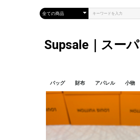
Supsale｜ス
バッグ
財布
アパレル
小物
Hermes
LOUIS VUITTON
Chanel
Loewe
Celine
Dior
Gucci
Fendi
Prada
Balenciaga
MiuMiu
HERMES
CHANEL
LOUIS VUITTON
Celine
YSL
Miu Miu
Prada
Gucci
Fendi
ハイブランド
Supreme
Miu Miu
アウター
LOUIS VUITTON
MONCLER
Adidas
THE NORTH FACE
CHANEL
𝗖𝗔𝗡𝗔𝗗𝗔 𝗚𝗢𝗢𝗦𝗘
DIOR
GUCCI
VERSACE
BALENCIAGA
FENDI
子供服切れ
ぼうし
ネクタ
ハンカ
スマホ
サング
アクセ
マフラ
傘
バッグ
バッグ
カード
キーケ
時計
革の手
ヘアア
ア
ス