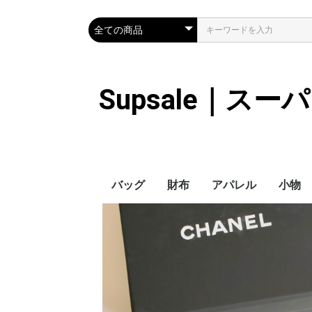
Supsale｜ス
バッグ
財布
アパレル
小物
Hermes
LOUIS VUITTON
Chanel
Loewe
Celine
Dior
Gucci
Fendi
Prada
Balenciaga
MiuMiu
HERMES
CHANEL
LOUIS VUITTON
Celine
YSL
Miu Miu
Prada
Gucci
Fendi
ハイブランド
Supreme
Miu Miu
アウター
LOUIS VUITTON
MONCLER
Adidas
THE NORTH FACE
CHANEL
𝗖𝗔𝗡𝗔𝗗𝗔 𝗚𝗢𝗢𝗦𝗘
DIOR
GUCCI
VERSACE
BALENCIAGA
FENDI
子供服切れ
ぼうし
ネクタ
ハンカ
スマホ
サング
アクセ
マフラ
傘
バッグ
バッグ
カード
キーケ
時計
手袋
ヘアア
ア
ス