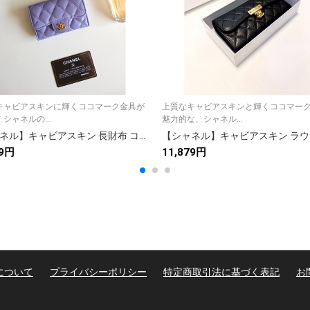
キャビアスキンに輝くココマーク金具が
上質なキャビアスキンと輝くココマー
シャネルの...
魅力的な、シャネル...
【シャネル】キャビアスキン 長財布 ココマーク金具 上品なブラック レディースウォレット
99円
11,879円
について
プライバシーポリシー
特定商取引法に基づく表記
お