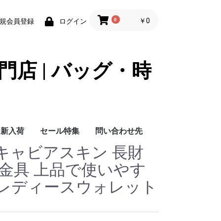
0
￥0
規会員登録
ログイン
門店 | バッグ・時
新入荷
セール特集
問い合わせ先
キャビアスキン 長財
問い合わせ先
金具 上品で使いやす
レディースウォレット