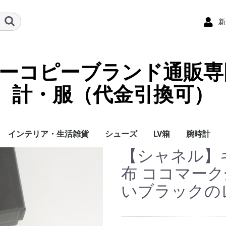
新
ーパーコピーブランド通販専
計・服（代金引換可）
インテリア・生活雑貨
シューズ
LV箱
腕時計
【シャネル】
イ
チ
ケース
ラス・アイウェ
サリー
ー/スカーフ
チャーム
ストラップ
（コイン）ケー
ース
クセサリー
寝具
ブランケット
カーペット絨毯
クッションカバー/ク
小物入れ収納ボックス
バスタオル
QRコード
LOUIS VUITTON
CHANEL
HERMES
GUCCI
DIOR
FENDI
LINEID：0109shop
レディース/女性用
メンズ/男性用
Gucci
Chanel
Omega
Rolex
Cartier
Chanel
布 ココマーク
ッション
いブラックの