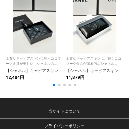
上質なキャビアスキンに輝くココマ
上質なキャビアスキンに、輝くココ
ーク金具が美しい、シャネルの...
マーク金具が印象的なシャネル...
【シャネル】キャビアスキン 長財布 ココマーク金具 上品で高級感あふれるブラックのレディースウォレット
【シャネル】キャビアスキン 長財布 ココマーク金具 上品で使いやすいブラックのレディースウォレット
12,404円
11,879円
1
当サイトについて
プライバシーポリシー