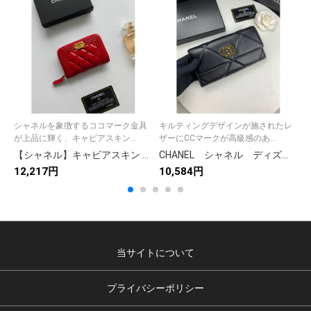
シャネルを象徴するココマーク金具
キルティングデザインが施されたレ
が上品に輝く、キャビアスキン...
ザーにCCマークが高級感のあ...
【シャネル】キャビアスキン 長財布 ココマーク金具 上品なブラックレザーのレディースウォレット
CHANEL シャネル ディズヌフ 長財布 ミディアムウォレット 二つ折りフラップ かぶせ蓋 マトラッセ キルティング レザー 4色
12,217円
10,584円
1
当サイトについて
プライバシーポリシー