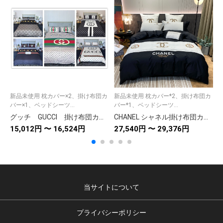
新品未使用 枕カバー×2、掛け布団カ
新品未使用 枕カバー*2、掛け布団カ
バー×1、ベッドシーツ...
バー*1、ベッドシーツ...
上
グッチ GUCCI 掛け布団カバーセット4点 ダブルサイズ/キングサイズベッド 綿生地ベッドカバー 新居寝具用品 選べる5種
CHANEL シャネル掛け布団カバー4点セット ボックスシーツ/ピローケース ダブルサイズ/キングサイズ 綿オールシーズン
15,012円 〜 16,524円
27,540円 〜 29,376円
1
当サイトについて
プライバシーポリシー