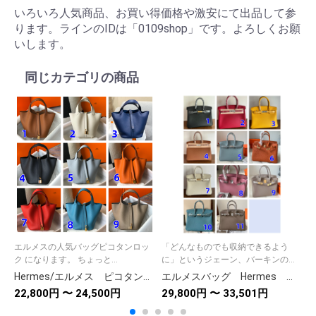
いろいろ人気商品、お買い得価格や激安にて出品して参
ります。ラインのIDは「0109shop」です。よろしくお願
いします。
同じカテゴリの商品
エルメスの人気バッグピコタンロッ
「どんなものでも収納できるよう
ク になります。 ちょっと...
に」というジェーン、バーキンの...
Hermes/エルメス ピコタンロック PM/MM ハンドバッグ 18/22 picotin 9色入れ シルバー金具 ゴールド金具 バケットバッグ ミニトート
エルメスバッグ Hermes バーキン25/30/35 シルバー/ゴールド金具 Birkin ハンドバッグ 手提げバッグ 11色在庫
22,800円 〜 24,500円
29,800円 〜 33,501円
4