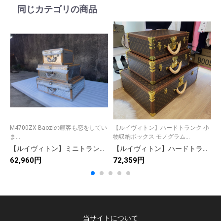
同じカテゴリの商品
M4700ZX Baoziの顧客も恋をしてい
【ルイヴィトン】ハードトランク 小
M
ま...
物収納ボックス モノグラム...
【ルイヴィトン】ミニトランク 小物収納ボックス モノグラム柄 上品な雰囲気 コレクションに最適な高級アイテム
【ルイヴィトン】ハードトランク 小物収納ボックス モノグラムカンバス製 上品な雰囲気 高級感のある逸品
62,960円
72,359円
6
当サイトについて