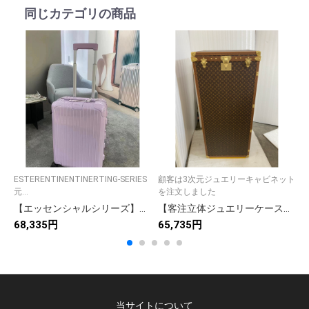
同じカテゴリの商品
ESTERENTINENTINERTING-SERIES
顧客は3次元ジュエリーキャビネット
E
元...
を注文しました
元
【エッセンシャルシリーズ】トランク型小物収納ボックス 全アルミハンドル 海関ロック付き 13色展開 上質なデザイン 高級感のある旅行用品
【客注立体ジュエリーケース】高級感のある宝飾品収納 職人手工芸 上品な雰囲気 ギフトに最適な逸品
68,335円
65,735円
7
当サイトについて