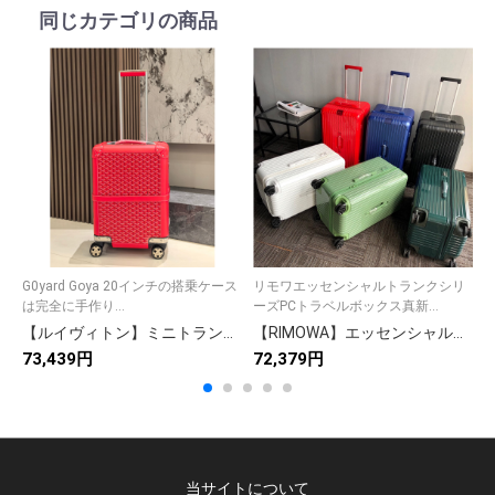
同じカテゴリの商品
G0yard Goya 20インチの搭乗ケース
リモワエッセンシャルトランクシリ
F
は完全に手作り...
ーズPCトラベルボックス真新...
【ルイヴィトン】ミニトランク 小物収納ボックス モノグラムキャンバス 上質な仕上げ 高級感のある逸品
【RIMOWA】エッセンシャルトランク PCスーツケース 新作キャンディカラー 大型収納 軽量耐荷重 正規品保証
73,439円
72,379円
6
当サイトについて