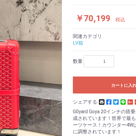
￥70,199
税込
関連カテゴリ
LV箱
数量
カートに入
シェアする
G0yard Goya 20イ
成されています！世界で最も
ーツケース！カウンター4W
に調整されています！