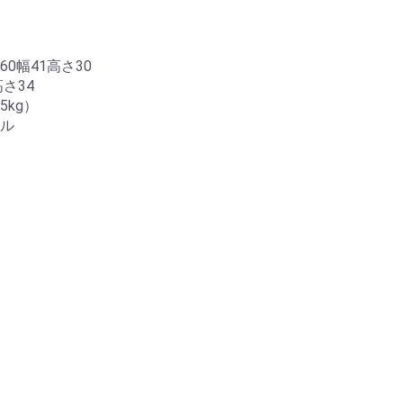
0幅41高さ30
さ34
5kg）
ル