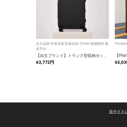
自主品牌 价格实惠 防暴拉链 万向轮 耐碰耐摔 颜
色齐全 ...
【自主ブランド】トランク型収納ボックス 防暴ファスター＆キャスター付き 多色展開 高級感のある実用品
63,772円
65,0
当サイト