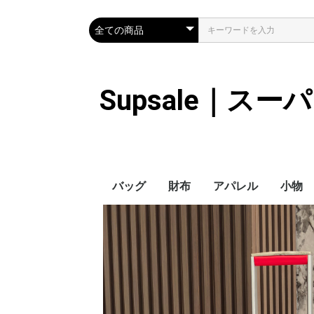
Supsale｜ス
バッグ
財布
アパレル
小物
Hermes
LOUIS VUITTON
Chanel
Loewe
Celine
Dior
Gucci
Fendi
Prada
Balenciaga
MiuMiu
HERMES
CHANEL
LOUIS VUITTON
Celine
YSL
Miu Miu
Prada
Gucci
Fendi
ハイブランド
Supreme
Miu Miu
アウター
LOUIS VUITTON
MONCLER
Adidas
THE NORTH FACE
CHANEL
𝗖𝗔𝗡𝗔𝗗𝗔 𝗚𝗢𝗢𝗦𝗘
DIOR
GUCCI
VERSACE
BALENCIAGA
FENDI
子供服切れ
ぼうし
ネクタ
ハンカ
スマホ
サング
アクセ
マフラ
傘
バッグ
バッグ
カード
キーケ
時計
ヘアア
ア
ス