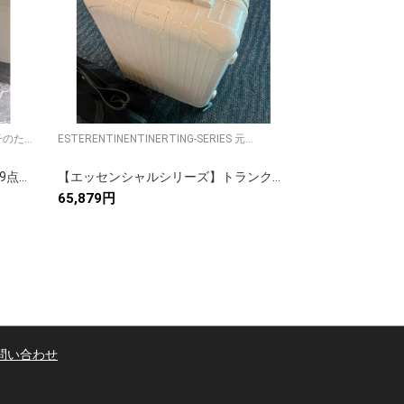
のた...
ESTERENTINENTINERTING-SERIES 元...
M4700SNH 收
Monog...
【ロシア民芸品】マトリョーシカ 9点セット 手の込んだ細工 高級感のある収納ケース 上品な雰囲気の逸品
【エッセンシャルシリーズ】トランク型小物収納ボックス 全アルミハンドル セキュリティロック付 13色展開 上質な旅行用ケース
65,879円
74,685円
問い合わせ