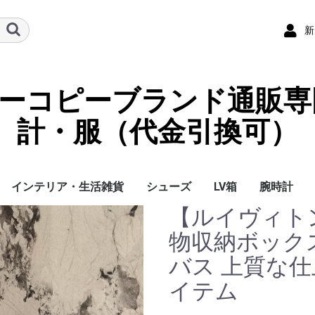
新
ーパーコピーブランド通販専
計・服（代金引換可）
インテリア・生活雑貨
シューズ
LV箱
腕時計
【ルイヴィト
イ
チ
ケース
ラス・アイウェ
サリー
ー/スカーフ
チャーム
ストラップ
（コイン）ケー
ース
クセサリー
寝具
ブランケット
カーペット絨毯
クッションカバー/ク
小物入れ収納ボックス
バスタオル
QRコード
LOUIS VUITTON
CHANEL
HERMES
GUCCI
DIOR
FENDI
LINEID：0109shop
レディース/女性用
メンズ/男性用
Gucci
Chanel
Omega
Rolex
Cartier
Chanel
物収納ボック
ッション
バス 上質な
イテム