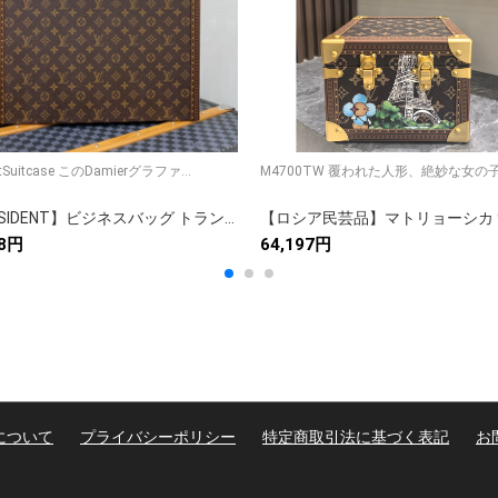
PrsidentSuitcase このDamierグラファ...
M4700TW 覆われた人形、絶妙な女の子
【PRéSIDENT】ビジネスバッグ トランク型 ダミエグラファイト ノートPC収納 セキュリティロック付き 上質な革ハンドル 高級感のある仕様
38円
64,197円
について
プライバシーポリシー
特定商取引法に基づく表記
お