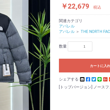
￥22,679
税込
関連カテゴリ
アパレル
アパレル
＞
THE NORTH FAC
数量
カートに入
シェアする
[トップバージョン] ノース