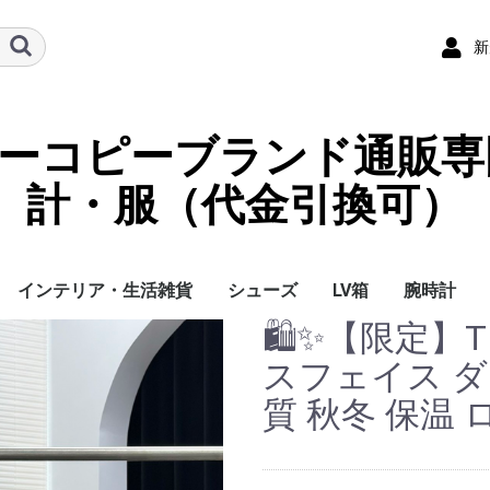
新
ーパーコピーブランド通販専
計・服（代金引換可）
インテリア・生活雑貨
シューズ
LV箱
腕時計
🛍️✨【限定】TH
イ
チ
ケース
ラス・アイウェ
サリー
ー/スカーフ
チャーム
ストラップ
（コイン）ケー
ース
クセサリー
寝具
ブランケット
カーペット絨毯
クッションカバー/ク
小物入れ収納ボックス
バスタオル
QRコード
LOUIS VUITTON
CHANEL
HERMES
GUCCI
DIOR
FENDI
LINEID：0109shop
レディース/女性用
メンズ/男性用
Gucci
Chanel
Omega
Rolex
Cartier
Chanel
スフェイス 
ッション
質 秋冬 保温 