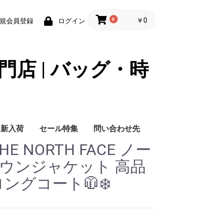
0
￥0
規会員登録
ログイン
門店 | バッグ・時
新入荷
セール特集
問い合わせ先
E NORTH FACE ノー
問い合わせ先
ダウンジャケット 高品
ロングコート🧥❄️