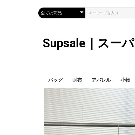
Supsale｜ス
バッグ
財布
アパレル
小物
Hermes
LOUIS VUITTON
Chanel
Loewe
Celine
Dior
Gucci
Fendi
Prada
Balenciaga
MiuMiu
HERMES
CHANEL
LOUIS VUITTON
Celine
YSL
Miu Miu
Prada
Gucci
Fendi
ハイブランド
Supreme
Miu Miu
アウター
LOUIS VUITTON
MONCLER
Adidas
THE NORTH FACE
CHANEL
𝗖𝗔𝗡𝗔𝗗𝗔 𝗚𝗢𝗢𝗦𝗘
DIOR
GUCCI
VERSACE
BALENCIAGA
FENDI
子供服切れ
ぼうし
ネクタ
ハンカ
スマホ
サング
アクセ
マフラ
傘
バッグ
バッグ
カード
キーケ
時計
ヘアア
ア
ス