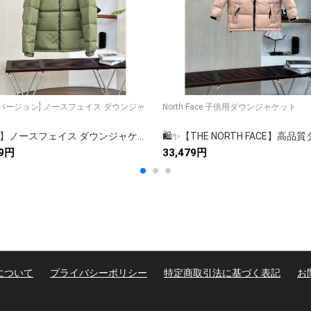
] ノースフェイス ダウンジャ
North Face 子供用ダウンジャケット
【美品】ノースフェイス ダウンジャケット レディース ロングコート 秋冬 防寒 高品質✨👜❄️🛒
59円
33,479円
について
プライバシーポリシー
特定商取引法に基づく表記
お