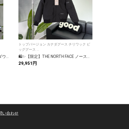
トップバージョン カナダグース チリワック ビ
[トップバージョン] ノースフェイス ダウンジャ
ッググース ...
ケッ...
🛍️✨【THE NORTH FACE】高品質ダウンジャケット 秋冬ロングコート 大人気モデル🔥 保温性抜群
🛍️✨【限定】THE NORTH FACE ノースフェイス ダウンジャケット 人気 ロングコート 秋冬 防寒 レディース 大人気🔥
29,951円
31,069円
問い合わせ