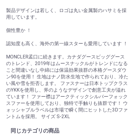
製品デザインは若しく、ロゴは丸い金属製のハサミを採
用しています。
個性豊か ！
認知度も高く、海外の第一線スターも愛用しています ！
MONCLER孟口に続きます。カナダグースビッググース
のトレンド、2019年はムースナックルがトレンドになる
こと間違いなし中綿には保温効果抜群の本格グースダウ
ン90を使用！ 生地はナノ防水生地で作られており、冷た
い風や雪を拒否します。 ファスナーは日本トップクラス
のYKKを使用し、斧のようなデザインで創意工夫が溢れ
ています！ ファー襟はアークティックシルバーフォック
スファーを使用しており、独特で手触りも抜群です！ ウ
ォッシャブルラベルは市場で瞬く間にヒットした3Dファ
ントムを採用。 サイズ S-2XL
同じカテゴリの商品