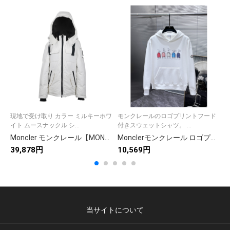
現地で受け取り カラー ミルキーホワ
モンクレールのロゴプリントフード
イト ムースナックル シ...
付きスウェットシャツ。 ...
Moncler モンクレール【MONCLER】モンクレール ダウンジャケット 新作✨ 大人気モデル 秋冬コート🛍️ 高級素材☁️ 暖か抜群🎯
Monclerモンクレール ロゴプリント フード付きスウェットシャツ 2色入
39,878円
10,569円
1
当サイトについて