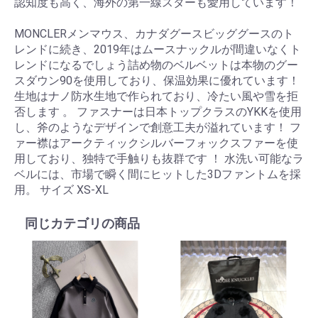
認知度も高く、海外の第一線スターも愛用しています！
MONCLERメンマウス、カナダグースビッググースのト
レンドに続き、2019年はムースナックルが間違いなくト
レンドになるでしょう詰め物のベルベットは本物のグー
スダウン90を使用しており、保温効果に優れています！
生地はナノ防水生地で作られており、冷たい風や雪を拒
否します 。 ファスナーは日本トップクラスのYKKを使用
し、斧のようなデザインで創意工夫が溢れています！ フ
ァー襟はアークティックシルバーフォックスファーを使
用しており、独特で手触りも抜群です ！ 水洗い可能なラ
ベルには、市場で瞬く間にヒットした3Dファントムを採
用。 サイズ XS-XL
同じカテゴリの商品