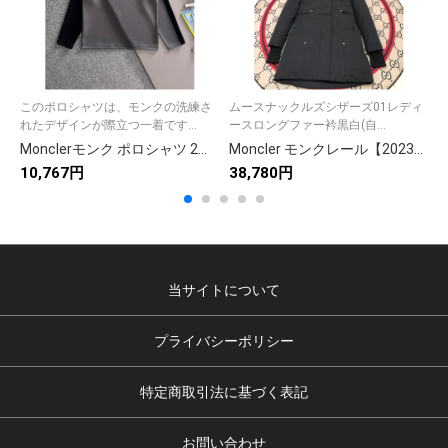
このポロシャツは、モンクの洗練さ
ムースナックルズシザーズ01レディ
本
れたデザインが際立つ一着です...
ースロングファー衿黒白(自...
R
Monclerモンク ポロシャツ 2色 柔らか素材 男性用 半袖 シンプルデザイン
Moncler モンクレール【2023新作】モンクレール ダウンジャケット レディース✨ 秋冬必須の高級ダウンコート🎀 保温性抜群❄️ プレゼントに最適🎁
10,767円
38,780円
3
当サイトについて
プライバシーポリシー
特定商取引法に基づく表記
お問い合わせ