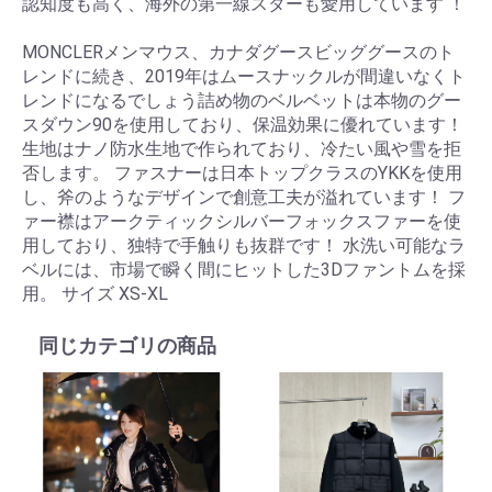
認知度も高く、海外の第一線スターも愛用しています ！
MONCLERメンマウス、カナダグースビッググースのト
レンドに続き、2019年はムースナックルが間違いなくト
レンドになるでしょう詰め物のベルベットは本物のグー
スダウン90を使用しており、保温効果に優れています！
生地はナノ防水生地で作られており、冷たい風や雪を拒
否します。 ファスナーは日本トップクラスのYKKを使用
し、斧のようなデザインで創意工夫が溢れています！ フ
ァー襟はアークティックシルバーフォックスファーを使
用しており、独特で手触りも抜群です！ 水洗い可能なラ
ベルには、市場で瞬く間にヒットした3Dファントムを採
用。 サイズ XS-XL
同じカテゴリの商品