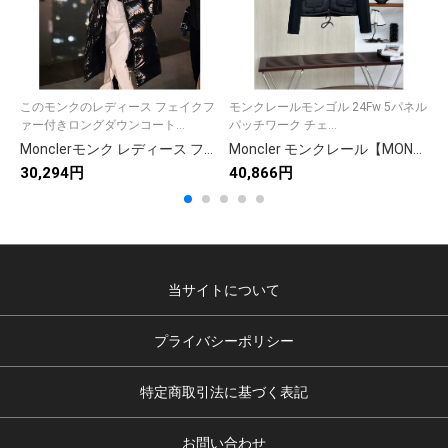
このモンクのレディース フェイクフ
モンクレールモンゴル 24Fw 5パネル
ァー付きロングダウンコート...
パッチワーク チェ...
Monclerモンク レディース フェイクファー付きロングダウンコート 黒 4色入
Moncler モンクレール【MONCLER】モンクレール ダウンジャケット レディース✨ 秋冬必須🎀 高級素材🌟 保温性抜群🛒
30,294円
40,866円
1
当サイトについて
プライバシーポリシー
特定商取引法に基づく表記
お問い合わせ