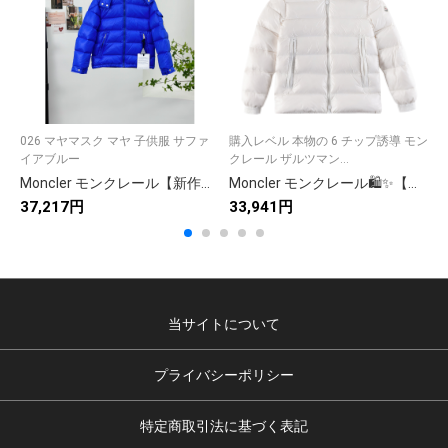
026 マヤマスク マヤ 子供服 サファ
購入レベル 本物の 6 チップ誘導 モン
モ
イアブルー
クレール ザルツマン...
パ
Moncler モンクレール【新作】モンクレール ダウンジャケット レディース✨ 秋冬必須アイテム🕊️ 高級素材☁️ 保温性抜群🔥
Moncler モンクレール🛍️✨【モンクレール ダウンジャケット】人気のロング丈 秋冬 レディース 高級ダウンコート🕊️🔥
37,217円
33,941円
3
当サイトについて
プライバシーポリシー
特定商取引法に基づく表記