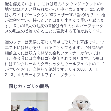
能を備えています 。これは過去のダウンジャケットの生
地ではほとんど見られなかった事と言えます 。 2詰め物
はホワイトグースダウン90フェザー10の詰め物で、生地
が緻密ですが、持ったときはまだ小さくて重いと感じま
す。 3この特大の毛皮の首輪は野生のシルバーフォック
スの毛皮の首輪であることに言及する価値があります。
襟のファーは天候に応じて簡単に取り外し可能です。ウ
エストには紐があり、絞ることができます。 4付属品詳
細前立てには双方向開閉の金具ファスナーが付いてお
り、各金具には文字ロゴが刻印されております。 5袖口
にはモンクレールのクラシックなウールフェルトのロゴ
が付いており、立体的で絶妙です。サイズ00、0、1、
2、3、4 カラーオフホワイト、ブラック
同じカテゴリの商品