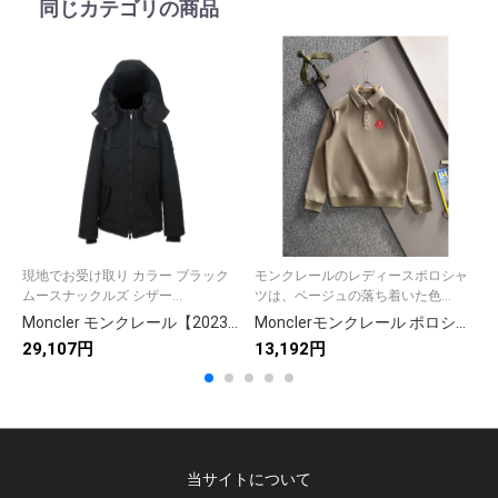
同じカテゴリの商品
現地でお受け取り カラー ブラック
モンクレールのレディースポロシャ
ムースナックルズ シザー...
ツは、ベージュの落ち着いた色...
Moncler モンクレール【2023年新作】モンクレール ダウンジャケット✨ 秋冬必須 高級ダウンコート🕊️ 保温性抜群🎯 大人気モデル🔥
Monclerモンクレール ポロシャツ レディース ベージュ 3色入
29,107円
13,192円
3
当サイトについて