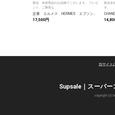
新品 未使用品のお品物でございます。 プレゼ
新品未使用 1足の値段です。選
ント、ご褒美な...
す。 ...
定番 エルメス HERMES エプソン オラン サンダル レディースサンダル スリッパ 室内/外履きOK サイズ35-41 14色
17,500円
14,8
当サイト
Supsale｜スー
copyright 