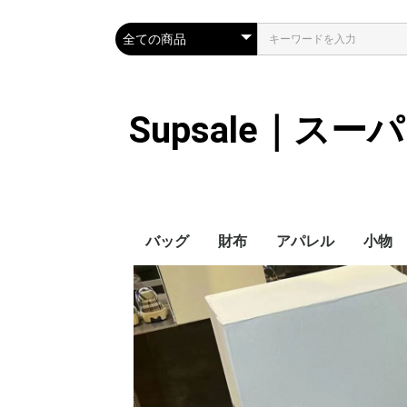
Supsale｜ス
バッグ
財布
アパレル
小物
Hermes
LOUIS VUITTON
Chanel
Loewe
Celine
Dior
Gucci
Fendi
Prada
Balenciaga
MiuMiu
HERMES
CHANEL
LOUIS VUITTON
Celine
YSL
Miu Miu
Prada
Gucci
Fendi
ハイブランド
Supreme
Miu Miu
アウター
LOUIS VUITTON
MONCLER
Adidas
THE NORTH FACE
CHANEL
𝗖𝗔𝗡𝗔𝗗𝗔 𝗚𝗢𝗢𝗦𝗘
DIOR
GUCCI
VERSACE
BALENCIAGA
FENDI
子供服切れ
ぼうし
ネクタ
ハンカ
スマホ
サング
アクセ
マフラ
傘
バッグ
バッグ
カード
キーケ
時計
手袋
ヘアア
ア
ス