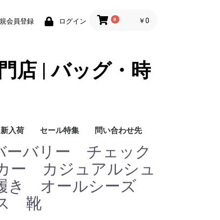
0
￥0
規会員登録
ログイン
門店 | バッグ・時
新入荷
セール特集
問い合わせ先
Y バーバリー チェック
問い合わせ先
カー カジュアルシュ
履き オールシーズ
ス 靴