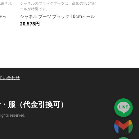
洗練され
シャネルのブラックブーツは、高めの10cmヒ
人気アイテムにな
ールが特徴です。...
ススメです^^ ...
シャネル 黒 レディース ブーツ ファッション ファッション メンズ ブーツ 1色
シャネル ブーツ ブラック 10cmヒール ファブリック サイドジップ イタリア製 36C 黒
20,578円
12,500円
問い合わせ
時計・服（代金引換可）
s reserved.