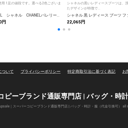
べる2色ございま
シャネルの黒いレディースブーツは、
たデザインが特徴で...
CHANEL シャネル CHANELバレリーナ フラットシューズ パンプス ポインテッドトゥ レディース靴ベルサーチ 選べる2色
00円
22,065円
について
プライバシーポリシー
特定商取引法に基づく表記
お
パーコピーブランド通販専門店 | バッグ・
(c) Supsale｜スーパーコピーブランド通販専門店 | バッグ・時計・服（代金引換可） all right