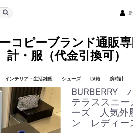
新
ーパーコピーブランド通販専
計・服（代金引換可）
インテリア・生活雑貨
シューズ
LV箱
腕時計
BURBERR
イ
チ
ケース
ラス・アイウェ
サリー
ー/スカーフ
チャーム
ストラップ
（コイン）ケー
ース
クセサリー
寝具
ブランケット
カーペット絨毯
クッションカバー/ク
小物入れ収納ボックス
バスタオル
QRコード
LOUIS VUITTON
CHANEL
HERMES
GUCCI
DIOR
FENDI
LINEID：0109shop
レディース/女性用
メンズ/男性用
Gucci
Chanel
Omega
Rolex
Cartier
Chanel
テラススニー
ッション
ーズ 人気外
ン レディー