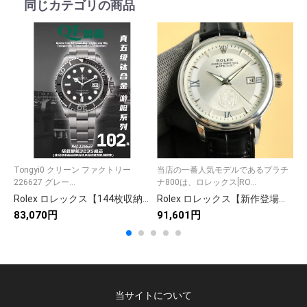
同じカテゴリの商品
Tongyi0 クリーン ファクトリー
当店の一番人気モデルであるプラチ
細
226627 グレー...
ナ800は、ロレックス[RO...
ル
Rolex ロレックス【144枚収納】大容量フォトアルバム📚思い出を整理✨9ポケット収納📂写真整理の達人👑大切な一枚を美しく保存💖
Rolex ロレックス【新作登場】253 多機能デザイン◎ 9枚の豊富な画像付き✨ 使いやすさ抜群🎯 高品質アイテム💎 最新トレンド🔥
83,070円
91,601円
9
当サイトについて