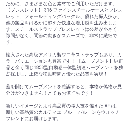
ために、さまざまな色と素材でご利用いただけます。
【ブレスレット】 316 ファインスチールケースとブレス
レット、フォールディングバックル、優れた職人技が、
他の製品をはるかに超えた快適な着用感を生み出しま
す。スチールストラップブレスレットは公差が小さく、
隙間がなく、関節の動きがスムーズで、非常に繊細で
す。
輸入された高級アメリカ製ワニ革ストラップもあり、カ
ラーバリエーションも豊富です！ 【ムーブメント】純正
品と全く同じ1853型自動巻一体型初速ムーブメントを独
占採用し、正確な移動時間と優れた品質を実現！
蓋を開けてムーブメントを確認すると、本物か偽物か見
分けがつきません！とてもお値打ちです！
新しいイメージとより高品質の職人技を備えた AF は、
新しい高品質のカルティエ ブルー バルーンをウォッチ
フレンドにお届けします。