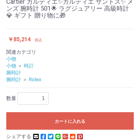
Cartier カルティエ✨カルティエ サントス✨ メ
ンズ 腕時計 501🌟 ラグジュアリー 高級時計
💎 ギフト 贈り物に🎁
￥85,214
税込
関連カテゴリ
小物
小物
＞
時計
腕時計
腕時計
＞
Rolex
数量
カートに入れる
シェアする