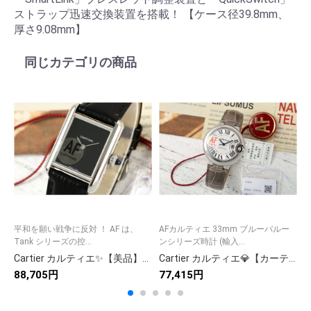
ストラップ迅速交換装置を搭載！ 【ケース径39.8mm、
厚さ9.08mm】
同じカテゴリの商品
平和を願い戦争に反対 ！ AF は、
AFカルティエ 33mm ブルーバルー
0
Tank シリーズの控...
ンシリーズ時計 (輸入...
イ
Cartier カルティエ✨【美品】Cartier カーティエ 時計 レディース 💎 人気モデル ラグジュアリー 高級腕時計 ⌚ ギフトに最適 🎁
Cartier カルティエ💎【カーティエ 時計】 高級腕時計 メンズ レディース 人気モデル✨ ラグジュアリー ギフト🎁 贈り物に最適💝 美しい仕上げ🥂
88,705円
77,415円
9