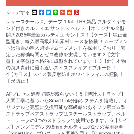
シェアする
レザースチール 0、テープ 1950 THB 新品 フルダイヤモ
ンド付きカルティエ サントス ベルト 【オリジナル金型
開き2025年最新カルティエ サントス 1【ケース】純正金
型開き、輸入最高級316L素材ケースを搭載 ！ムーブメン
トは独自の輸入超薄型ムーブメントを採用しており、安
定した稼働時間とゼロ改修を実現しています 2【文字
盤】文字盤は本格的に成型されています ！ 3【針】本物
の焼き青針に最も近いスイスファイアドブルー針 ！
4【ガラス】スイス製反射防止ホワイトフィルム紐防止
手形防止！
AFプロセス処理で跡が残らない！ 5【時計ストラップ】
人間工学に基づいたSmartLink分解システムを搭載し、オ
リジナルと完璧に交換可能な高級感のあるフッ素ゴム製
ストラップペアストラップはスチールストラップ、ベル
ト、テープの3つのストラップで使用できます。 6【サイ
ズ】メンズモデル 39.8mm カルティエの2つの実用発明
「SmartLink」ブレスレット調整装置と「QuickSwitch」