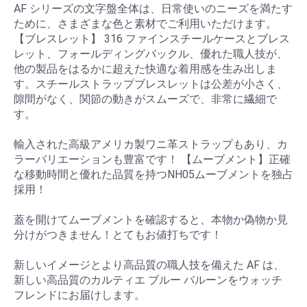
AF シリーズの文字盤全体は、日常使いのニーズを満たす
ために、さまざまな色と素材でご利用いただけます。
【ブレスレット】 316 ファインスチールケースとブレス
レット、フォールディングバックル、優れた職人技が、
他の製品をはるかに超えた快適な着用感を生み出しま
す。スチールストラップブレスレットは公差が小さく、
隙間がなく、関節の動きがスムーズで、非常に繊細で
す。
輸入された高級アメリカ製ワニ革ストラップもあり、カ
ラーバリエーションも豊富です！ 【ムーブメント】正確
な移動時間と優れた品質を持つNH05ムーブメントを独占
採用！
蓋を開けてムーブメントを確認すると、本物か偽物か見
分けがつきません！とてもお値打ちです！
新しいイメージとより高品質の職人技を備えた AF は、
新しい高品質のカルティエ ブルー バルーンをウォッチ
フレンドにお届けします。