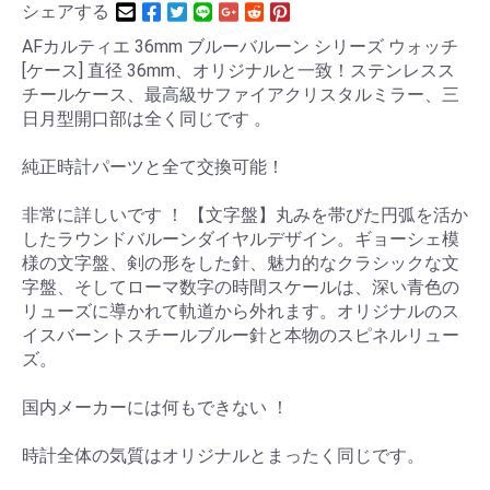
シェアする
AFカルティエ 36mm ブルーバルーン シリーズ ウォッチ
[ケース] 直径 36mm、オリジナルと一致！ステンレスス
チールケース、最高級サファイアクリスタルミラー、三
日月型開口部は全く同じです 。
純正時計パーツと全て交換可能！
非常に詳しいです ！ 【文字盤】丸みを帯びた円弧を活か
したラウンドバルーンダイヤルデザイン。ギョーシェ模
様の文字盤、剣の形をした針、魅力的なクラシックな文
字盤、そしてローマ数字の時間スケールは、深い青色の
リューズに導かれて軌道から外れます。オリジナルのス
イスバーントスチールブルー針と本物のスピネルリュー
ズ。
国内メーカーには何もできない ！
時計全体の気質はオリジナルとまったく同じです。