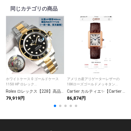
同じカテゴリの商品
ホワイトケース 0 ゴールドケース
アメリカ産アリゲーターレザーの
レ
1150 HP ロレック...
18Kローズゴールドメッキタン...
T
Rolex ロレックス【228】高品質デザイン✨ 9点画像で詳細確認🔍 お得な価格で提供🎉 今すぐチェック💖 限定モデル🔥
Cartier カルティエ✨【Cartier サントス 100】✨ 高級腕時計 メンズ 人気モデル 💎 自動巻き ラグジュアリー ギフト 🎁 贈り物に最適 ⌚
79,919円
86,874円
9