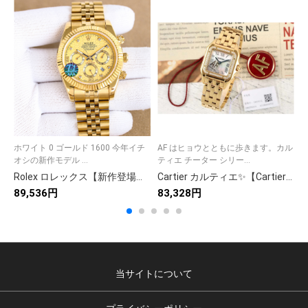
ホワイト 0 ゴールド 1600 今年イチ
AF はヒョウとともに歩きます。カル
ユ
オシの新作モデル ...
ティエ チーター シリー...
年
Rolex ロレックス【新作登場】139 モデル✨ 高品質素材使用🎀 9点画像付き📸 今すぐチェック💖 おすすめアイテム🌟
Cartier カルティエ✨【Cartier】✨ 高級腕時計⌚️ 大人気モデル💎 ラグジュアリー ギフトに最適🎁 9点画像で詳細確認🥂
89,536円
83,328円
7
当サイトについて