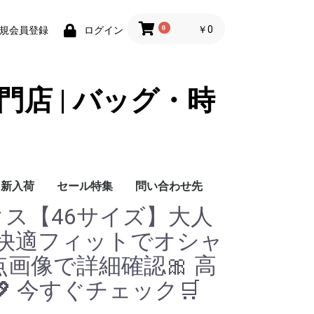
0
￥0
規会員登録
ログイン
門店 | バッグ・時
新入荷
セール特集
問い合わせ先
ックス【46サイズ】大人
問い合わせ先
 快適フィットでオシャ
点画像で詳細確認🎀 高
 今すぐチェック🛒