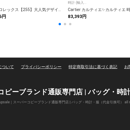
時計 (輸入...
Rolex ロレックス【255】大人気デザイン✨上質素材で快適履き心地👟多機能スニーカー💖9点画像で詳細確認🎯限定モデル
66円
83,393円
について
プライバシーポリシー
特定商取引法に基づく表記
お
パーコピーブランド通販専門店 | バッグ・
(c) Supsale｜スーパーコピーブランド通販専門店 | バッグ・時計・服（代金引換可） all right