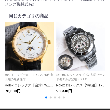
メンズ機械式時計
同じカテゴリの商品
ホワイト 0 ゴールド 1150 2025台湾
統一0ロレックスラブブの共同ブラン
ホ
工場の最新傑作...
ドモデルが登場 ROLEX...
オ
Rolex ロレックス【台湾TW工場】ロレックス セリーニ月相🌙 スイスETA2824-2搭載⌚ 40mm 防水💧 高級牛皮👜 ビジネス腕時計✨
Rolex ロレックス【9枚組】177 高品質フォトセット✨ 魅力的な仕上がり🎨 プロ級クオリティ📸 即納可能🚚 満足保証💯
78,839円
93,938円
8