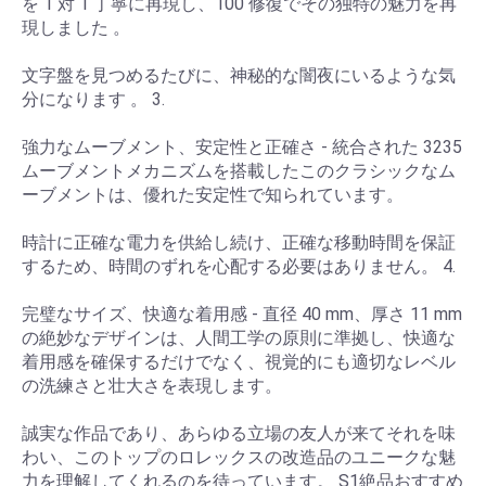
を 1 対 1 丁寧に再現し、100 修復でその独特の魅力を再
現しました 。
文字盤を見つめるたびに、神秘的な闇夜にいるような気
分になります 。 3.
強力なムーブメント、安定性と正確さ - 統合された 3235
ムーブメントメカニズムを搭載したこのクラシックなム
ーブメントは、優れた安定性で知られています。
時計に正確な電力を供給し続け、正確な移動時間を保証
するため、時間のずれを心配する必要はありません。 4.
完璧なサイズ、快適な着用感 - 直径 40 mm、厚さ 11 mm
の絶妙なデザインは、人間工学の原則に準拠し、快適な
着用感を確保するだけでなく、視覚的にも適切なレベル
の洗練さと壮大さを表現します。
誠実な作品であり、あらゆる立場の友人が来てそれを味
わい、このトップのロレックスの改造品のユニークな魅
力を理解してくれるのを待っています。 S1絶品おすすめ