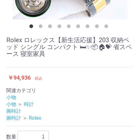
Rolex ロレックス【新生活応援】203 収納ベ
ッド シングル コンパクト 🛏️✨📦🏠💝 省スペ
ース 寝室家具
￥94,936
税込
関連カテゴリ
小物
小物
＞
時計
腕時計
腕時計
＞
Rolex
数量