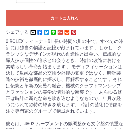
カートに入れる
シェアする
0 ROLEX デイトナ HB1 長い時間の川の中で、すべての時
計には独自の物語と記憶が刻まれています 。しかし、ク
ラシックなデザインが現代の創造性と出会い、伝統的な
職人技が個性の追求と出会うとき、時計の改造における
素晴らしい革命が始まります 。モディフィケーションは
決して単純な部品の交換や外観の変更ではなく、時計製
造の技術を徹底的に探求し、再解釈することです 。それ
は伝統と革新の完璧な融合、機械のクラフトマンシップ
とファッションの美学の情熱的な衝突です 。あらゆる修
正は時計に新たな命を吹き込むようなもので、年月が経
つにつれて独特の輝きを放ちます。 時計の芸術に情熱を
注ぐ専門家のグループで構成されています。
彼らは、4802 ムーブメントの微調整から文字盤の慎重な