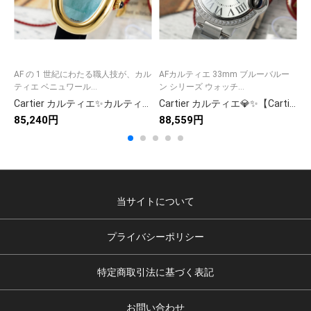
AF の 1 世紀にわたる職人技が、カル
AFカルティエ 33mm ブルーバルー
0
ティエ ベニュワール...
ン シリーズ ウォッチ...
な
Cartier カルティエ✨カルティエ 時計 ✨ 美しいデザインと最高級素材のブレスレットウォッチ💎 メンズ レディース 人気モデル🛡️永久付き💝
Cartier カルティエ💎✨【Cartier カルティエ 時計】 レディース 高級腕時計 人気モデル 🎀⌚💖
85,240円
88,559円
7
当サイトについて
プライバシーポリシー
特定商取引法に基づく表記
お問い合わせ