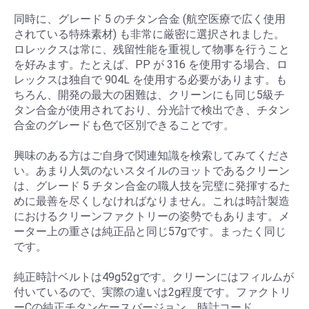
同時に、グレード 5 のチタン合金 (航空医療で広く使用
されている特殊素材) も非常に厳密に選択されました。
ロレックスは常に、残留性能を重視して物事を行うこと
を好みます。たとえば、PP が 316 を使用する場合、ロ
レックスは独自で 904L を使用する必要があります。も
ちろん、開発の最大の困難は、クリーンにも同じ5級チ
タン合金が使用されており、分光計で検出でき、チタン
合金のグレードも色で区別できることです。
興味のある方はご自身で関連知識を検索してみてくださ
い。あまり人気のないスタイルのヨットであるクリーン
は、グレード 5 チタン合金の職人技を完璧に発揮するた
めに最善を尽くしなければなりません。これは時計製造
におけるクリーンファクトリーの姿勢でもあります。メ
ーター上の重さは純正品と同じ57gです。まったく同じ
です。
純正時計ベルトは49g52gです。クリーンにはフィルムが
付いているので、実際の違いは2g程度です。ファクトリ
ーCの純正チタンケースバージョン、時計コード、