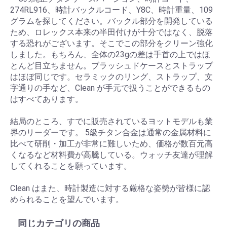
274RL916、時計バックルコード、Y8C、時計重量、109
グラムを探してください。バックル部分を開発している
ため、ロレックス本来の半田付けが十分ではなく、脱落
する恐れがございます。そこでこの部分をクリーン強化
しました。もちろん、全体の23gの差は手首の上ではほ
とんど目立ちません。ブラッシュドケースとストラップ
はほぼ同じです。セラミックのリング、ストラップ、文
字通りの手など、Clean が手元で扱うことができるもの
はすべてあります。
結局のところ、すでに販売されているヨットモデルも業
界のリーダーです。 5級チタン合金は通常の金属材料に
比べて研削・加工が非常に難しいため、価格が数百元高
くなるなど材料費が高騰している。ウォッチ友達が理解
してくれることを願っています。
Clean はまた、時計製造に対する厳格な姿勢が皆様に認
められることを望んでいます。
同じカテゴリの商品