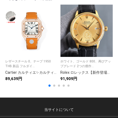
レザースチール 0、テープ 1950
ホワイト、ゴールド 800、再びアッ
ホ
THB 新品 フルダイ...
プグレード 2つの傑作...
ド
Cartier カルティエ✨カルティエ 時計 レディース✨ ローズゴールド 人気モデル💎 ラグジュアリー 高級腕時計⌚ ギフト🎁 9点画像付き
Rolex ロレックス【新作登場】171 高品質アイテム✨ 9点画像付きで安心🎵 人気急上昇🔥 お得な限定品🛍️ 今すぐチェック💫
89,639円
91,909円
7
当サイトについて