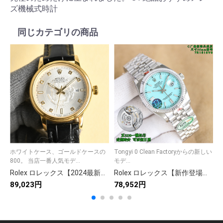
ズ機械式時計
同じカテゴリの商品
ホワイトケース、ゴールドケースの
Tongyi 0 Clean Factoryからの新しい
0
800。 当店一番人気モデ...
モデ...
Rolex ロレックス【2024最新】262 9点セット✨ 多機能デザイン🎯 高品質素材🛡️ 全9画像付き📸 満足保証💯
Rolex ロレックス【新作登場】208 ハイクオリティデザイン✨ 9点豊富画像で詳細確認可能📸 今すぐチェック❤️🔥
89,023円
78,952円
9