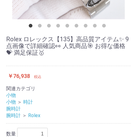
Rolex ロレックス【135】高品質アイテム✨ 9
点画像で詳細確認👀 人気商品🎯 お得な価格
💝 満足保証🥇
￥76,938
税込
関連カテゴリ
小物
小物
＞
時計
腕時計
腕時計
＞
Rolex
数量