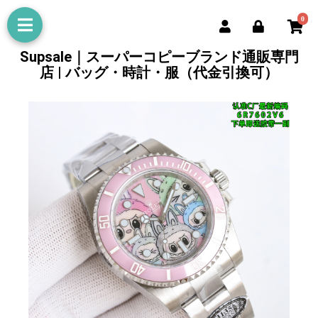
0
Supsale｜スーパーコピーブランド通販専門
店 | バッグ・時計・服（代金引換可）