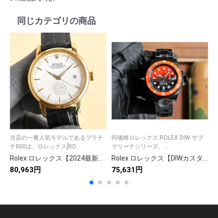
同じカテゴリの商品
当店の一番人気モデルであるプラチ
同価格ロレックス ROLEX DIW サブ
新
ナ800は、ロレックス[RO...
マリーナシリーズ、...
Rolex ロレックス【2024最新】249円均一商品9点セット🎁✨ 激安でお得な生活雑貨🛍️💕 多機能収納アイテム満載🥰🌟
Rolex ロレックス【DIWカスタム】ロレックス サブマリーナー 自動巻き 40mm ステンレス✨⌚️💎🔥🛡️ 本格仕様
80,963円
75,631円
5