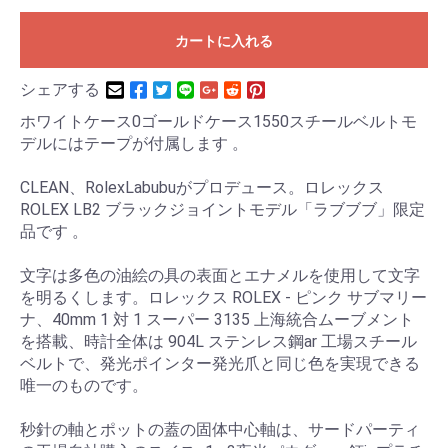
カートに入れる
シェアする
ホワイトケース0ゴールドケース1550スチールベルトモ
デルにはテープが付属します 。
CLEAN、RolexLabubuがプロデュース。ロレックス
ROLEX LB2 ブラックジョイントモデル「ラブブブ」限定
品です 。
文字は多色の油絵の具の表面とエナメルを使用して文字
を明るくします。ロレックス ROLEX - ピンク サブマリー
ナ、40mm 1 対 1 スーパー 3135 上海統合ムーブメント
を搭載、時計全体は 904L ステンレス鋼ar 工場スチール
ベルトで、発光ポインター発光爪と同じ色を実現できる
唯一のものです。
秒針の軸とポットの蓋の固体中心軸は、サードパーティ