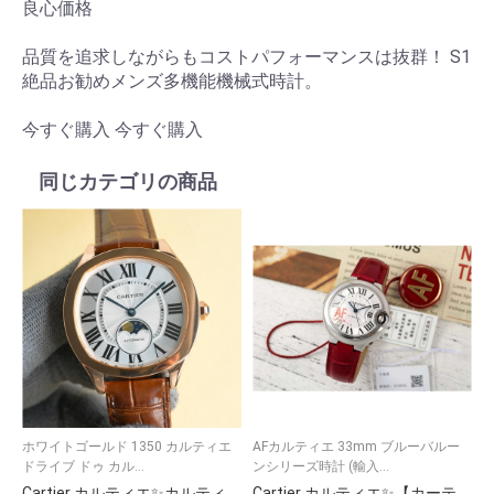
良心価格
品質を追求しながらもコストパフォーマンスは抜群！ S1
絶品お勧めメンズ多機能機械式時計。
今すぐ購入 今すぐ購入
同じカテゴリの商品
ホワイトゴールド 1350 カルティエ
AFカルティエ 33mm ブルーバルー
ドライブ ドゥ カル...
ンシリーズ時計 (輸入...
チ
Cartier カルティエ✨カルティエ 時計 レディース 💎 ローズゴールド 人気モデル🕰️ ギフトボックス付き🎁 美品⭐
Cartier カルティエ✨【カーティエ 時計】✨ 高級腕時計 メンズ レディース 人気モデル ⌚💎 ギフト 贈り物 プレゼントに最適 💝