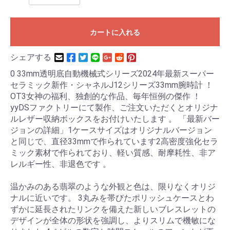
カートに入れる
シェアする
0 33mm透明底自動機械式シリーズ2024年最新スーパー
セラミック新作・シャネルJ12シリーズ33mm腕時計 ！
OT3女神の福利、独創的な作品、毎年恒例の傑作 ！
yyDSファクトリーにて製作、ご注文いただくとオリジナ
ルレザー収納ボックスをお付けいたします 。 「最新バー
ジョンの詳細」1ケースサイズはオリジナルバージョン
と同じで、直径33mmで作られています2高密度強化セラ
ミック素材で作られており、軽い質感、耐摩耗性、非ア
レルギー性、非退色です 。
温かみのある翡翠のような外観と色は、限りなくオリジ
ナルに近いです。 3丸みを帯びたポリッシュケースとわ
ずかに延長されたリンクを備えた新しいブレスレットの
デザインが全体の形状を強調し、よりスリムで機敏にな