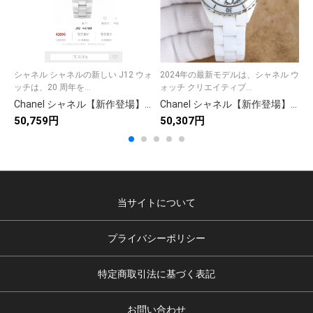
シャネル シャネルの新しい J12 ウォ
2024年の最新モデルは、シャネル ウ
0
ッチは、20 周年を...
ォッチ クリエイティブ...
ズ
Chanel シャネル【新作登場】579 多機能アイテム✨ 9枚の実写画像付き📸 高品質で使いやすさ抜群🎯 今すぐチェック❤️
Chanel シャネル【新作登場】632 多機能アイテム✨ 高品質素材◎ 9点画像付き📸 人気おすすめ🔥 最新トレンド🎯
50,759円
50,307円
5
当サイトについて
プライバシーポリシー
特定商取引法に基づく表記
お問い合わせ