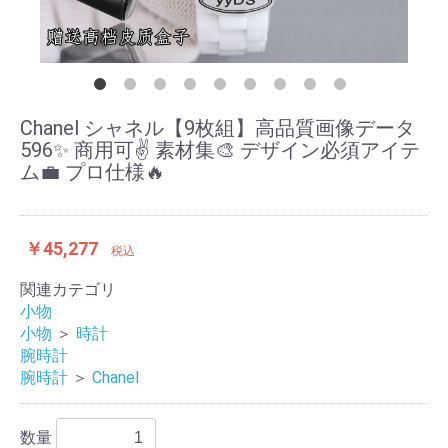
Chanel シャネル【9枚組】高品質画像データ
596✨ 商用可✌️ 素材集🎨 デザイン必須アイテ
ム💼 プロ仕様🔥
￥45,277
税込
関連カテゴリ
小物
小物
＞
時計
腕時計
腕時計
＞
Chanel
数量