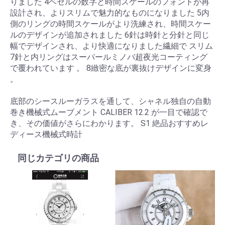
りました 4ベゼルの数字と時間スケールのフォントが再
設計され、よりスリムで魅力的なものになりました 5内
側のリングの時間スケールがより洗練され、時間スケー
ルのデザインが追加されました 6針は時針と分針と同じ
幅でデザインされ、より快適になりました繊細で スリム
7針と内リングはスーパールミノバ超夜光コーティング
で覆われています 。 8緻密な底が裏抜けデザインに変身
。
底部のシースルーガラスを通して、シャネル独自の自動
巻き機械式ムーブメント CALIBER 12.2 が一目で確認で
き、その価値がさらにわかります。 S1 絶品おすすめレ
ディース機械式時計
同じカテゴリの商品