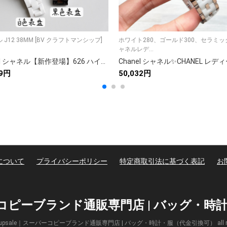
 J12 38MM [BV クラフトマンシップ]
ホワイト280、ゴールド300、セラミック
ャネルレデ...
Chanel シャネル【新作登場】626 ハイスペックモデル✨ 高性能×スタイリッシュデザイン🎯 業務用にも最適💼 最新テクノロジー搭載🔝 超高速処理⚡
79円
50,032円
について
プライバシーポリシー
特定商取引法に基づく表記
お
パーコピーブランド通販専門店 | バッグ・
(c) Supsale｜スーパーコピーブランド通販専門店 | バッグ・時計・服（代金引換可） all right