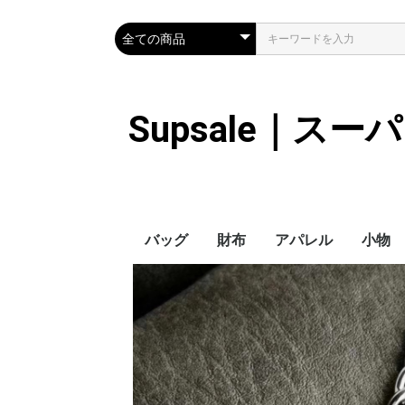
Supsale｜ス
バッグ
財布
アパレル
小物
Hermes
LOUIS VUITTON
Chanel
Loewe
Celine
Dior
Gucci
Fendi
Prada
Balenciaga
MiuMiu
HERMES
CHANEL
LOUIS VUITTON
Celine
YSL
Miu Miu
Prada
Gucci
Fendi
ハイブランド
Supreme
Miu Miu
アウター
LOUIS VUITTON
MONCLER
Adidas
THE NORTH FACE
CHANEL
𝗖𝗔𝗡𝗔𝗗𝗔 𝗚𝗢𝗢𝗦𝗘
DIOR
GUCCI
VERSACE
BALENCIAGA
FENDI
子供服切れ
ぼうし
ネクタ
ハンカ
スマホ
サング
アクセ
マフラ
傘
バッグ
バッグ
カード
キーケ
時計
ヘアア
ア
ス