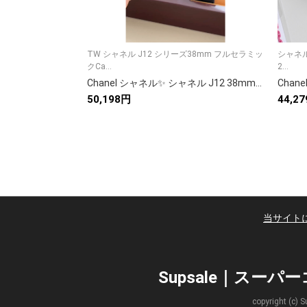
TW シャネル J12 シリーズ38mm フルセラミッ
シャネル
クCa...
2...
Chanel シャネル✨ シャネル J12 38mm フルセラミック 自動巻き ムーブメントCaliber12.1 💎 レディース 高級腕時計 ⌚
50,198円
44,2
当サイト
Supsale｜スー
copyright 