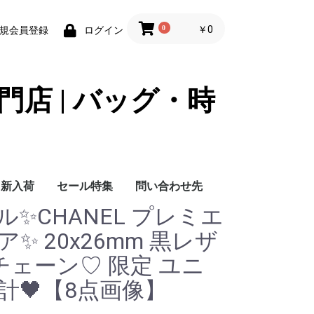
0
￥0
規会員登録
ログイン
門店 | バッグ・時
新入荷
セール特集
問い合わせ先
ネル✨CHANEL プレミエ
問い合わせ先
✨ 20x26mm 黒レザ
チェーン♡ 限定 ユニ
計🖤【8点画像】