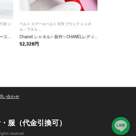
20 シ
ベルト スチールベルト 670 ブランド シャネ
Tao 620トップ
ル・アネル ...
シャネル -...
Chanel シャネル✨CHANEL レディースウォッチ✨ クォーツ式 高級セラミック 316Lステンレス ミネラルガラス 防水 30mm 40mm💎 贈り物に最適🎁
Chanel シャネル✨新作✨CHANELレディース腕時計✨自動巻き✨サファイアガラス✨本革/セラミックベルト付き⌚
52,328円
44,279円
問い合わせ
時計・服（代金引換可）
s reserved.