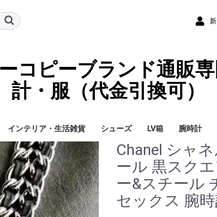
新
ーパーコピーブランド通販専
計・服（代金引換可）
インテリア・生活雑貨
シューズ
LV箱
腕時計
Chanel シャ
イ
チ
ケース
ラス・アイウェ
サリー
ー/スカーフ
チャーム
ストラップ
（コイン）ケー
ース
クセサリー
寝具
ブランケット
カーペット絨毯
クッションカバー/ク
小物入れ収納ボックス
バスタオル
QRコード
LOUIS VUITTON
CHANEL
HERMES
GUCCI
DIOR
FENDI
LINEID：0109shop
レディース/女性用
メンズ/男性用
Gucci
Chanel
Omega
Rolex
Cartier
Chanel
ール 黒スクエア
ッション
ー&スチール 
セックス 腕時