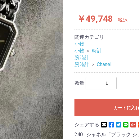
￥49,748
税込
関連カテゴリ
小物
小物
＞
時計
腕時計
腕時計
＞
Chanel
数量
カートに入
シェアする
240 . シャネル「ブラック