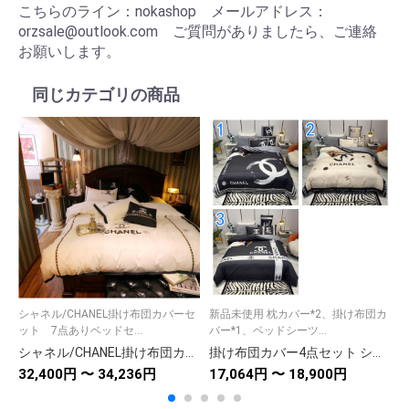
こちらのライン：nokashop メールアドレス：
orzsale@outlook.com ご質問がありましたら、ご連絡
お願いします。
同じカテゴリの商品
シャネル/CHANEL掛け布団カバーセ
新品未使用 枕カバー*2、掛け布団カ
ット 7点ありベッドセ...
バー*1、ベッドシーツ...
×
シャネル/CHANEL掛け布団カバーセット 7点ありベッドセット クッション/抱き枕 刺繍系ゴージャス ダブルベット/キングサイズベッド
掛け布団カバー4点セット シャネルCHANEL布団カバー/ボックスシーツ/枕カバー 人気ベッド用品綿100％
32,400円 〜 34,236円
17,064円 〜 18,900円
2