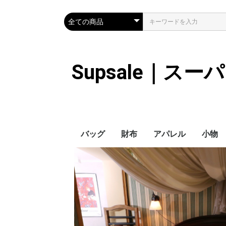
Supsale｜ス
バッグ
財布
アパレル
小物
Hermes
LOUIS VUITTON
Chanel
Loewe
Celine
Dior
Gucci
Fendi
Prada
Balenciaga
MiuMiu
HERMES
CHANEL
LOUIS VUITTON
Celine
YSL
Miu Miu
Prada
Gucci
Fendi
ハイブランド
Supreme
Miu Miu
アウター
LOUIS VUITTON
MONCLER
Adidas
THE NORTH FACE
CHANEL
𝗖𝗔𝗡𝗔𝗗𝗔 𝗚𝗢𝗢𝗦𝗘
DIOR
GUCCI
VERSACE
BALENCIAGA
FENDI
子供服切れ
ぼうし
ネクタ
ハンカ
スマホ
サング
アクセ
マフラ
傘
バッグ
バッグ
カード
キーケ
時計
手袋
ヘアア
ア
ス