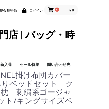
0
￥0
規会員登録
ログイン
門店 | バッグ・時
新入荷
セール特集
問い合わせ先
ANEL掛け布団カバー
問い合わせ先
ありベッドセット ク
き枕 刺繍系ゴージャ
ット/キングサイズベ