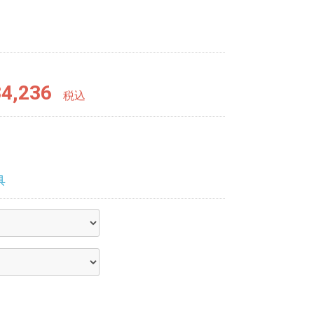
4,236
税込
具