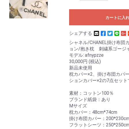
カートに入
シェアする
シャネル/CHANEL掛け布
ョン/抱き枕 刺繍系ゴージ
モデル: afnypzze
30,000円 (税込)
新品未使用
枕カバー×2、掛け布団カバー
ションカバー×2の7点セット
素材：コットン100％
ブランド紙袋：あり
Mサイズ
枕カバー：48cm*74cm
掛け布団カバー：200*230c
フラットシーツ：250*250c