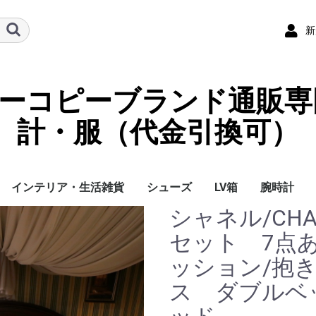
新
ーパーコピーブランド通販専
計・服（代金引換可）
インテリア・生活雑貨
シューズ
LV箱
腕時計
シャネル/CH
イ
チ
ケース
ラス・アイウェ
サリー
ー/スカーフ
チャーム
ストラップ
（コイン）ケー
ース
クセサリー
寝具
ブランケット
カーペット絨毯
クッションカバー/ク
小物入れ収納ボックス
バスタオル
QRコード
LOUIS VUITTON
CHANEL
HERMES
GUCCI
DIOR
FENDI
LINEID：0109shop
レディース/女性用
メンズ/男性用
Gucci
Chanel
Omega
Rolex
Cartier
Chanel
セット 7点
ッション
ッション/抱
ス ダブルベ