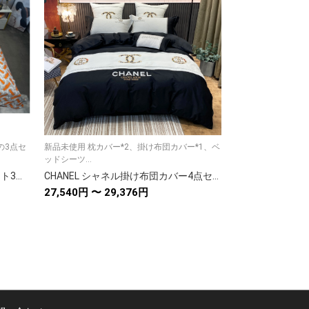
の3点セ
新品未使用 枕カバー*2、掛け布団カバー*1、ベ
新品未使用 枕カバー
ッドシーツ...
ッドシーツ...
Burberry/バーバリー 夏布団セット3点 肌掛け布団と枕カバーの3点セット キルトケット ひんやり涼やか キルティング ダブルベッド
CHANEL シャネル掛け布団カバー4点セット ボックスシーツ/ピローケース ダブルサイズ/キングサイズ 綿オールシーズン
27,540円 〜 29,376円
17,064円 〜 18