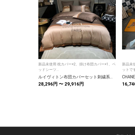
新品未使用 枕カバー×2、掛け布団カバー×1、ベ
新品未使
ッドシーツ...
ットです。
ルイヴィトン布団カバーセット刺繍系 4点ベッド寝具セットLOUIS VUITTON 掛け布団カバー/ボックスシーツ 新居用品ゴージャス 選べる3種
28,296円 〜 29,916円
16,7