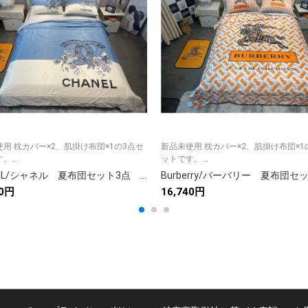
用 枕カバー×2、肌掛け布団×1の3点セ
新品未使用 枕カバー×2、肌掛け布団×1
...
ットです。...
CHANEL/シャネル 夏布団セット3点 肌掛け布団と枕カバーの3点セット キルトケット ひんやり涼やか キルティング ダブルベッド選べる3色
40円
16,740円