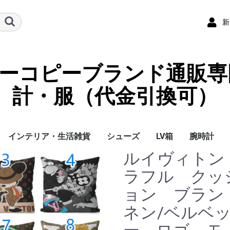
新
ーパーコピーブランド通販専
計・服（代金引換可）
インテリア・生活雑貨
シューズ
LV箱
腕時計
ルイヴィトン L
イ
チ
ケース
ラス・アイウェ
サリー
ー/スカーフ
チャーム
ストラップ
（コイン）ケー
ース
クセサリー
寝具
ブランケット
カーペット絨毯
クッションカバー/ク
小物入れ収納ボックス
バスタオル
QRコード
LOUIS VUITTON
CHANEL
HERMES
GUCCI
DIOR
FENDI
LINEID：0109shop
レディース/女性用
メンズ/男性用
Gucci
Chanel
Omega
Rolex
Cartier
Chanel
ラフル クッ
ッション
ョン ブラン
ネン/ベルベ