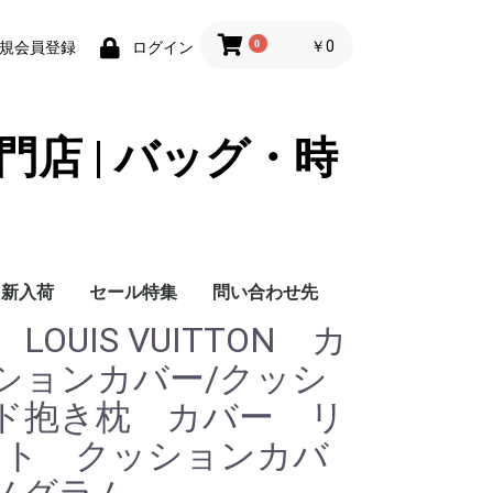
0
￥0
規会員登録
ログイン
門店 | バッグ・時
新入荷
セール特集
問い合わせ先
OUIS VUITTON カ
問い合わせ先
ションカバー/クッシ
ド抱き枕 カバー リ
ット クッションカバ