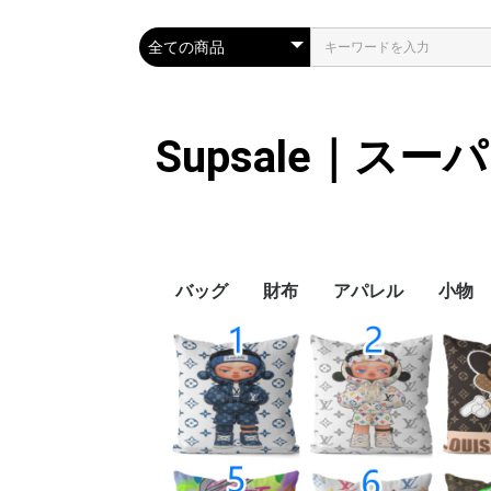
Supsale｜ス
バッグ
財布
アパレル
小物
Hermes
LOUIS VUITTON
Chanel
Loewe
Celine
Dior
Gucci
Fendi
Prada
Balenciaga
MiuMiu
HERMES
CHANEL
LOUIS VUITTON
Celine
YSL
Miu Miu
Prada
Gucci
Fendi
ハイブランド
Supreme
Miu Miu
アウター
LOUIS VUITTON
MONCLER
Adidas
THE NORTH FACE
CHANEL
𝗖𝗔𝗡𝗔𝗗𝗔 𝗚𝗢𝗢𝗦𝗘
DIOR
GUCCI
VERSACE
BALENCIAGA
FENDI
子供服切れ
ぼうし
ネクタ
ハンカ
スマホ
サング
アクセ
マフラ
傘
バッグ
バッグ
カード
キーケ
時計
ヘアア
ア
ス