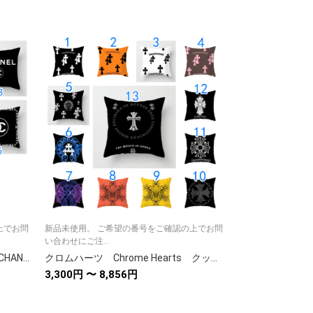
上でお問
新品未使用。 ご希望の番号をご確認の上でお問
ふんわりと柔らかく
い合わせにご注...
心地のいい肌触り...
クッションカバーOrクッション CHANEL/シャネル★人気クッション ベルベット/リネン生地カバー新居用品ソファー用品
クロムハーツ Chrome Hearts クッションカバー クッション 中身あり カバーリネン ベルベット ソファークッションインテリア 13色
3,300円 〜 8,856円
9,500円