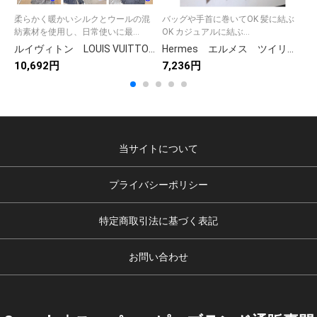
柔らかく暖かいシルクとウールの混
バッグや手首に巻いてOK 髪に結ぶ
紡素材を使用し、日常使いに最...
OK カジュアルに結ぶ...
ルイヴィトン LOUIS VUITTON MUFFLER レディース 人気定番マフラー 冬定番マフラー メンズもおすすめ マフラー エシャルプ・ロゴマニア マフラー モノグラム 8色入れ
Hermes エルメス ツイリー ファニー・アイスクリーム Funny Ice Cream スカーフ 細スカーフ レディース バッグスカーフ
10,692円
7,236円
7
当サイトについて
プライバシーポリシー
特定商取引法に基づく表記
お問い合わせ